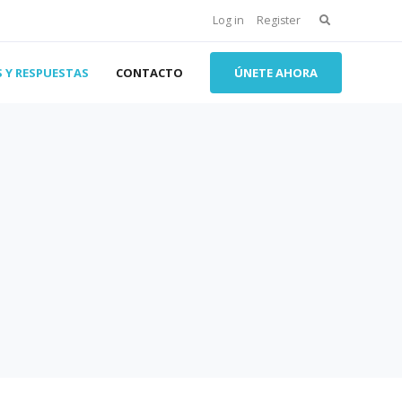
Search
Log in
Register
for:
 Y RESPUESTAS
CONTACTO
ÚNETE AHORA